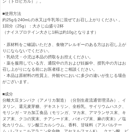
ン（トロピカル）」。
■使用方法
約25gを240mLの水又は牛乳等に混ぜてお召し上がりください 。
1回分（25g）：大さじ山盛り2杯
（ナイスプロテイン大さじ1杯は約10gとなります）
・原材料をご確認いただき、食物アレルギーのある方はお召し上が
りにならないでください。
・乳幼児・小児は本品の摂取をお控えください。
・薬を服用している方、通院中の方および妊娠中、授乳中の方はお
召し上がりになる前にお医者様とご相談ください。
・本品は原材料の性質上、外観やにおいに多少の違いが生じる場合
がございます。
■成分
分離大豆タンパク（アメリカ製造）（分別生産流通管理済み）、イ
ヌリン、還元麦芽糖、デキストリン、全粉乳、サイリウムハスク、
モリンガ・マカ加工食品（モリンガ、マカ末、アマランサス末、キ
ヌア末、クコの実末、チアシード末、バオバブ末、麻の実末）／塩
化カリウム、リン酸三カルシウム、香料、甘味料（アスパルテー
ム・L-フェニルアラニン化合物、アセスルファムK）、クエン酸、ビ