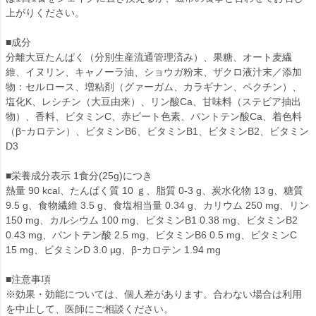
上がりください。
■成分
分離大豆たんぱく（分別生産流通管理済み）、果糖、オート麦繊
維、イヌリン、キャノーラ油、ショウガ粉末、ザクロ液汁末／添加
物：セルロース、増粘剤（グァーガム、カラギナン、ペクチン）、
塩化K、レシチン（大豆由来）、リン酸Ca、甘味料（ステビア抽出
物）、香料、ビタミンC、赤ビート色素、パントテン酸Ca、着色料
（βｰカロテン）、ビタミンB6、ビタミンB1、ビタミンB2、ビタミン
D3
■栄養成分表示 1食分(25g)につき
熱量 90 kcal、たんぱく質 10 ｇ、脂質 0-3 g、炭水化物 13 g、糖質
9.5 g、食物繊維 3.5 g、食塩相当量 0.34 g、カリウム 250 mg、リン
150 mg、カルシウム 100 mg、ビタミンB1 0.38 mg、ビタミンB2
0.43 mg、パントテン酸 2.5 mg、ビタミンB6 0.5 mg、ビタミンC
15 mg、ビタミンD 3.0 µg、βｰカロテン 1.94 mg
■注意事項
※効果・効能については、個人差があります。合わない場合は利用
を中止して、医師にご相談ください。