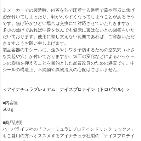
※メーカーでの製造時、内蓋を熱で圧着する過程で蓋や容器に焦げ
跡が付いてしまったり、剥がれやすくなってしまうことがあるそう
です。焦げ跡がひどい場合は交換にて対応させていただきますが、
多少の焦げであれば中身を飲んでも健康に害はないとの回答をいた
だいております。使用に差し支えない範囲であれば、ご容赦いただ
きますようお願い申し上げます。
製品容器の中シールに、歪みやシワを予防するための空気穴（小さ
な突起や穴）が付いておりますが、気圧の変化などによるパッケー
ジの膨張を抑えることを目的とした品質改良のための処置です。中
シールの構造上、不純物や異物混入の心配はございません。
＜アイナチュラプレミアム ナイスプロテイン（トロピカル）＞
■内容量
500ｇ
■商品説明
ハーバライフ社の「フォーミュラ1 プロテインドリンク ミックス」
をご愛用の方へオススメするアイナチュラ社製の「ナイスプロテイ