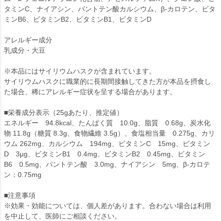
タミンC、ナイアシン、パントテン酸カルシウム、β-カロテン、ビタ
ミンB6、ビタミンB2、ビタミンB1、ビタミンD
アレルギー成分
乳成分・大豆
※本品にはサイリウムハスクが含まれています。
サイリウムハスクに職業的に長期間接触してきた方が本品を摂食し
た場合、稀にアレルギー症状を呈する場合があります。
■栄養成分表示（25gあたり、推定値）
エネルギー 94.8kcal、たんぱく質 10.0g、脂質 0.68g、炭水化
物 11.8g（糖質 8.3g、食物繊維 3.5g）、食塩相当量 0.275g、カリ
ウム 262mg、カルシウム 194mg、ビタミンC 15mg、ビタミン
D 3μg、ビタミンB1 0.4mg、ビタミンB2 0.45mg、ビタミン
B6 0.5mg、パントテン酸 3.0mg、ナイアシン 5mg、β-カロテ
ン：0.75mg
■注意事項
※効果・効能については、個人差があります。合わない場合は利用
を中止して、医師にご相談ください。