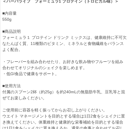
＜ハーバライフ フォーミュラ1 プロテイン（トロピカル味）＞
■内容量
550g
■商品説明
フォーミュラ１ プロテイン ドリンク ミックスは、健康維持に不可欠
なたんぱく質、11種類のビタミン、ミネラルと食物繊維をバランス
よく配合。
・フレーバーを組み合わせたり、お好きな飲み物やフルーツを組み
合わせてオリジナルのシェイクを楽しめます。
・低GI食品で健康をサポート。
■使用方法
付属のスプーン2杯（約25g）を約240mLの無脂肪牛乳、豆乳等と混
ぜてお楽しみください。
ご使用前に容器を軽く振ってからお召し上がりください。
ウエイト マネージメントを目的とする場合は1日2食をシェイクに置
き換えてください。体重維持と健康的な栄養補給を目的とする場合
は1日1食をシェイクに置き換えるか、通常の食事と合わせてお召し